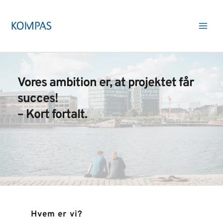
Gå
til
indholdet
Main
Men
Vores ambition er, at projektet får 
succes!
– Kort fortalt. 
Hvem er vi?